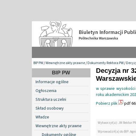
BIP PW
/
Wewnętrzne akty prawne
/
Dokumenty Rektora PW
/
Decyzj
Decyzja nr 3
BIP PW
Warszawskiej
Informacje ogólne
w sprawie wysokości 
Ogłoszenia
roku akademickim 20
Struktura uczelni
Pobierz plik
pdf 66
Skład osobowy
Władze
Wytworzył(a): JM Rektor P
Wewnętrzne akty prawne
Wprowadził(a) do BIP: Agn
Dokumenty ogólne