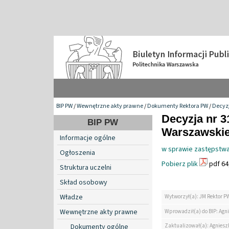
BIP PW
/
Wewnętrzne akty prawne
/
Dokumenty Rektora PW
/
Decyzj
Decyzja nr 3
BIP PW
Warszawskiej
Informacje ogólne
w sprawie zastępstwa
Ogłoszenia
Pobierz plik
pdf 64
Struktura uczelni
Skład osobowy
Władze
Wytworzył(a): JM Rektor P
Wewnętrzne akty prawne
Wprowadził(a) do BIP: Agn
Zaktualizował(a): Agniesz
Dokumenty ogólne