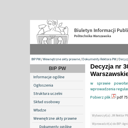
BIP PW
/
Wewnętrzne akty prawne
/
Dokumenty Rektora PW
/
Decyzj
Decyzja nr 3
BIP PW
Warszawskiej
Informacje ogólne
w sprawie powołan
Ogłoszenia
wprowadzenia regulami
Struktura uczelni
Pobierz plik
pdf 75
Skład osobowy
Władze
Wytworzył(a): JM Rektor P
Wewnętrzne akty prawne
Wprowadził(a) do BIP: Agn
Dokumenty ogólne