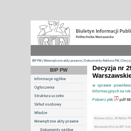
BIP PW
/
Wewnętrzne akty prawne
/
Dokumenty Rektora PW
/
Decyzj
Decyzja nr 2
BIP PW
Warszawskiej
Informacje ogólne
w sprawie powołania
Ogłoszenia
Informacyjnych na ro
Struktura uczelni
Pobierz plik
pdf 68
Skład osobowy
Władze
Wytworzył(a): JM Rektor P
Wewnętrzne akty prawne
Wprowadził(a) do BIP: Kat
Dokumenty ogólne