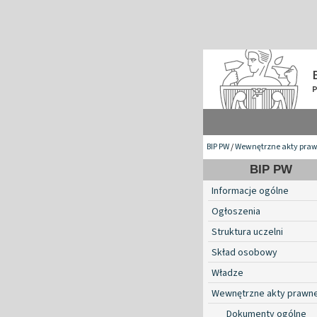
BIP PW
/
Wewnętrzne akty pra
BIP PW
Informacje ogólne
Ogłoszenia
Struktura uczelni
Skład osobowy
Władze
Wewnętrzne akty prawn
Dokumenty ogólne