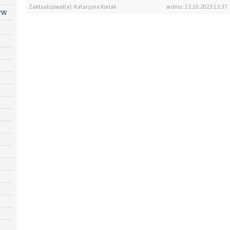
Zaktualizował(a): Katarzyna Korlak
w dniu: 13.10.2023 13:37
PW