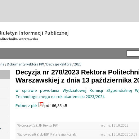
wne
/
Dokumenty Rektora PW
/
Decyzje Rektora
/
2023
Decyzja nr 278/2023 Rektora Politechn
Warszawskiej z dnia 13 października 20
w sprawie powołania Wydziałowej Komisji Stypendialnej W
Technologicznego na rok akademicki 2023/2024
Pobierz plik
pdf 66,33 kB
Wytworzył(a): JM Rektor PW
w dniu: 13.10.2023
e
Wprowadził(a) do BIP: Katarzyna Korlak
w dniu: 13.10.2023 13:37