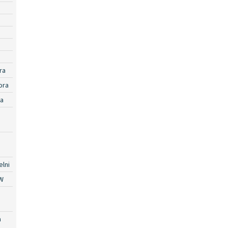
ra
ora
ra
lni
W
a