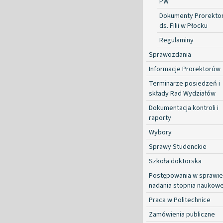
PW
Dokumenty Prorekto
ds. Filii w Płocku
Regulaminy
Sprawozdania
Informacje Prorektorów
Terminarze posiedzeń i
składy Rad Wydziałów
Dokumentacja kontroli i
raporty
Wybory
Sprawy Studenckie
Szkoła doktorska
Postępowania w sprawie
nadania stopnia naukow
Praca w Politechnice
Zamówienia publiczne