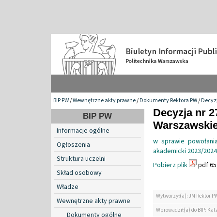
BIP PW
/
Wewnętrzne akty prawne
/
Dokumenty Rektora PW
/
Decyzj
Decyzja nr 2
BIP PW
Warszawskiej
Informacje ogólne
w sprawie powołania
Ogłoszenia
akademicki 2023/2024
Struktura uczelni
Pobierz plik
pdf 65
Skład osobowy
Władze
Wytworzył(a): JM Rektor P
Wewnętrzne akty prawne
Wprowadził(a) do BIP: Kat
Dokumenty ogólne