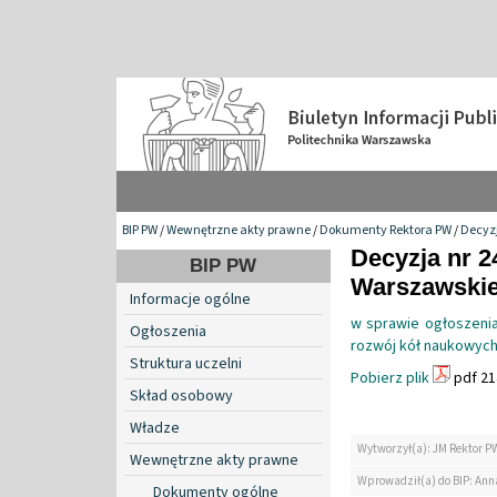
BIP PW
/
Wewnętrzne akty prawne
/
Dokumenty Rektora PW
/
Decyzj
Decyzja nr 2
BIP PW
Warszawskiej
Informacje ogólne
w sprawie ogłoszenia
Ogłoszenia
rozwój kół naukowych
Struktura uczelni
Pobierz plik
pdf 21
Skład osobowy
Władze
Wytworzył(a): JM Rektor P
Wewnętrzne akty prawne
Wprowadził(a) do BIP: Ann
Dokumenty ogólne