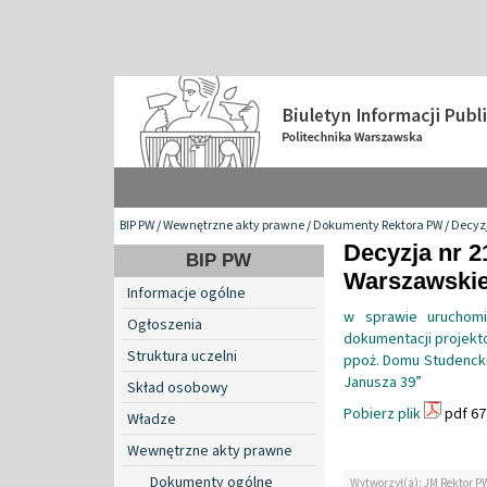
BIP PW
/
Wewnętrzne akty prawne
/
Dokumenty Rektora PW
/
Decyzj
Decyzja nr 2
BIP PW
Warszawskiej
Informacje ogólne
w sprawie uruchomi
Ogłoszenia
dokumentacji projekt
Struktura uczelni
ppoż. Domu Studenckie
Janusza 39”
Skład osobowy
Pobierz plik
pdf 67
Władze
Wewnętrzne akty prawne
Dokumenty ogólne
Wytworzył(a): JM Rektor P