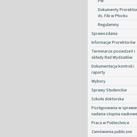
PW
Dokumenty Prorekto
ds. Filii w Płocku
Regulaminy
Sprawozdania
Informacje Prorektorów
Terminarze posiedzeń i
składy Rad Wydziałów
Dokumentacja kontroli i
raporty
Wybory
Sprawy Studenckie
Szkoła doktorska
Postępowania w sprawie
nadania stopnia naukow
Praca w Politechnice
Zamówienia publiczne