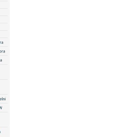
ra
ora
ra
lni
W
a