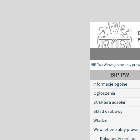
BIP PW
/
Wewnętrzne akty pra
BIP PW
Informacje ogólne
Ogłoszenia
Struktura uczelni
Skład osobowy
Władze
Wewnętrzne akty prawn
Dokumenty ogólne