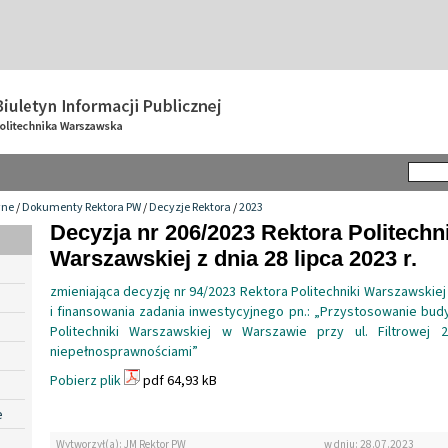
wne
/
Dokumenty Rektora PW
/
Decyzje Rektora
/
2023
Decyzja nr 206/2023 Rektora Politechn
Warszawskiej z dnia 28 lipca 2023 r.
zmieniająca decyzję nr 94/2023 Rektora Politechniki Warszawskie
i finansowania zadania inwestycyjnego pn.: „Przystosowanie bud
Politechniki Warszawskiej w Warszawie przy ul. Filtrowej
niepełnosprawnościami”
Pobierz plik
pdf 64,93 kB
e
Wytworzył(a): JM Rektor PW
w dniu: 28.07.2023