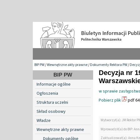
BIP PW
/
Wewnętrzne akty prawne
/
Dokumenty Rektora PW
/
Decyzj
Decyzja nr 1
BIP PW
Warszawskiej
Informacje ogólne
w sprawie zastępstwa
Ogłoszenia
Pobierz plik
pdf 64
Struktura uczelni
Skład osobowy
Władze
Wytworzył(a): JM Rektor P
Wewnętrzne akty prawne
Wprowadził(a) do BIP: Ann
Zaktualizował(a): Anna K
Dokumenty ogólne