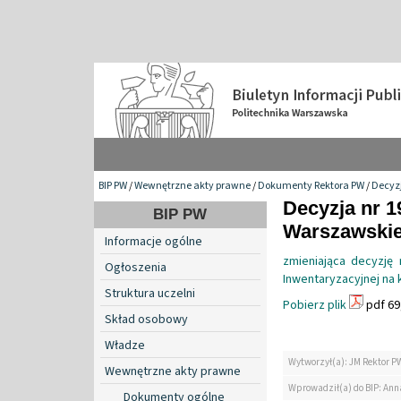
BIP PW
/
Wewnętrzne akty prawne
/
Dokumenty Rektora PW
/
Decyzj
Decyzja nr 1
BIP PW
Warszawskiej
Informacje ogólne
zmieniająca decyzję
Ogłoszenia
Inwentaryzacyjnej na 
Struktura uczelni
Pobierz plik
pdf 69
Skład osobowy
Władze
Wytworzył(a): JM Rektor P
Wewnętrzne akty prawne
Wprowadził(a) do BIP: Ann
Dokumenty ogólne