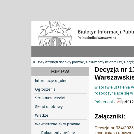
BIP PW
/
Wewnętrzne akty prawne
/
Dokumenty Rektora PW
/
Decyzj
Decyzja nr 1
BIP PW
Warszawskiej 
Informacje ogólne
w sprawie ustalenia w
Ogłoszenia
rozpoczynające się w
Struktura uczelni
Pobierz plik
pdf 12
Skład osobowy
Władze
Załączniki:
Wewnętrzne akty prawne
Decyzja nr 334/2023 
Dokumenty ogólne
zmieniająca decyzję 