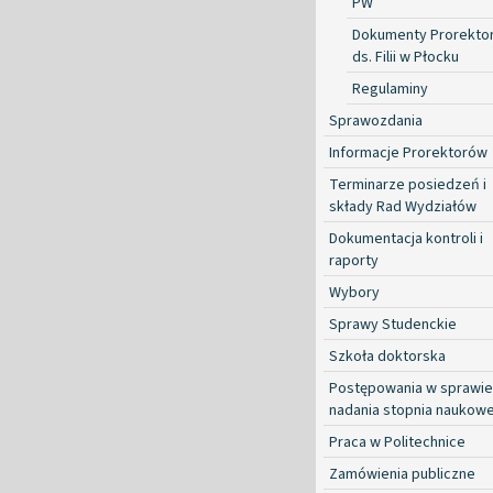
PW
Dokumenty Prorekto
ds. Filii w Płocku
Regulaminy
Sprawozdania
Informacje Prorektorów
Terminarze posiedzeń i
składy Rad Wydziałów
Dokumentacja kontroli i
raporty
Wybory
Sprawy Studenckie
Szkoła doktorska
Postępowania w sprawie
nadania stopnia naukow
Praca w Politechnice
Zamówienia publiczne