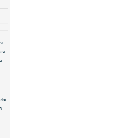
ra
ora
ra
lni
W
a