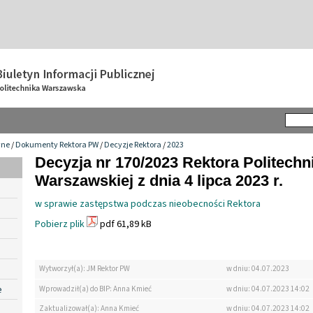
wne
/
Dokumenty Rektora PW
/
Decyzje Rektora
/
2023
Decyzja nr 170/2023 Rektora Politechn
Warszawskiej z dnia 4 lipca 2023 r.
w sprawie zastępstwa podczas nieobecności Rektora
Pobierz plik
pdf 61,89 kB
Wytworzył(a): JM Rektor PW
w dniu: 04.07.2023
e
Wprowadził(a) do BIP: Anna Kmieć
w dniu: 04.07.2023 14:02
Zaktualizował(a): Anna Kmieć
w dniu: 04.07.2023 14:02