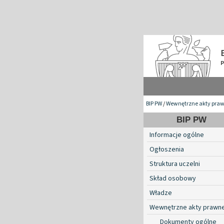
BIP PW
/
Wewnętrzne akty pra
BIP PW
Informacje ogólne
Ogłoszenia
Struktura uczelni
Skład osobowy
Władze
Wewnętrzne akty prawn
Dokumenty ogólne