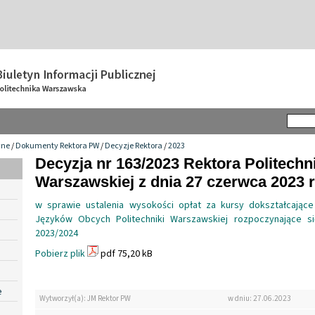
wne
/
Dokumenty Rektora PW
/
Decyzje Rektora
/
2023
Decyzja nr 163/2023 Rektora Politechn
Warszawskiej z dnia 27 czerwca 2023 r
w sprawie ustalenia wysokości opłat za kursy dokształcające
Języków Obcych Politechniki Warszawskiej rozpoczynające s
2023/2024
Pobierz plik
pdf 75,20 kB
e
Wytworzył(a): JM Rektor PW
w dniu: 27.06.2023