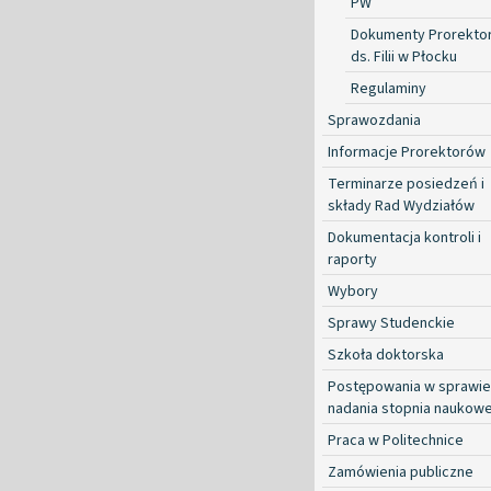
PW
Dokumenty Prorekto
ds. Filii w Płocku
Regulaminy
Sprawozdania
Informacje Prorektorów
Terminarze posiedzeń i
składy Rad Wydziałów
Dokumentacja kontroli i
raporty
Wybory
Sprawy Studenckie
Szkoła doktorska
Postępowania w sprawie
nadania stopnia naukow
Praca w Politechnice
Zamówienia publiczne