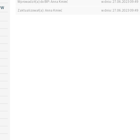
Wprowadził(a) do BIP: Anna Kmieć
w dniu: 27.06.2023 09:49
PW
Zaktualizował(a): Anna Kmieć
w dniu: 27.06.2023 09:49