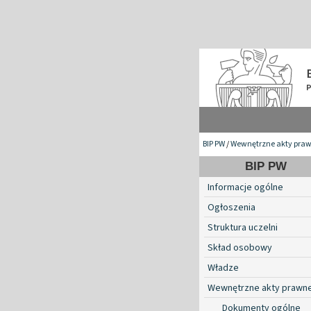
BIP PW
/
Wewnętrzne akty pra
BIP PW
Informacje ogólne
Ogłoszenia
Struktura uczelni
Skład osobowy
Władze
Wewnętrzne akty prawn
Dokumenty ogólne