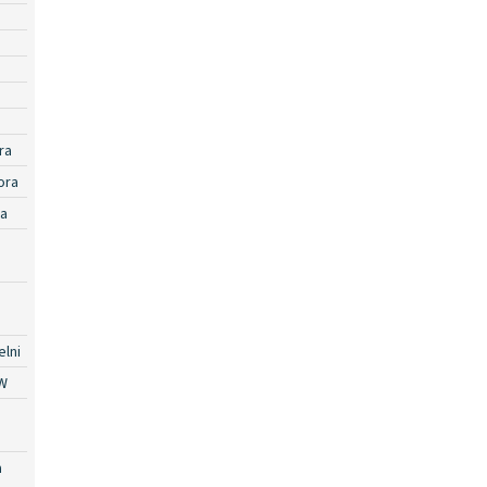
ra
ora
ra
lni
W
a