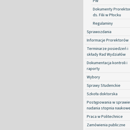
PW
Dokumenty Prorekto
ds. Filii w Płocku
Regulaminy
Sprawozdania
Informacje Prorektorów
Terminarze posiedzeń i
składy Rad Wydziałów
Dokumentacja kontroli i
raporty
Wybory
Sprawy Studenckie
Szkoła doktorska
Postępowania w sprawie
nadania stopnia naukow
Praca w Politechnice
Zamówienia publiczne