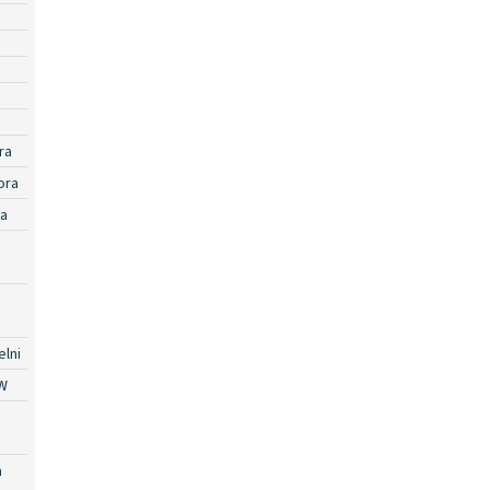
ra
ora
ra
lni
W
a