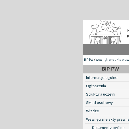
BIP PW
/
Wewnętrzne akty pra
BIP PW
Informacje ogólne
Ogłoszenia
Struktura uczelni
Skład osobowy
Władze
Wewnętrzne akty prawn
Dokumenty ogólne