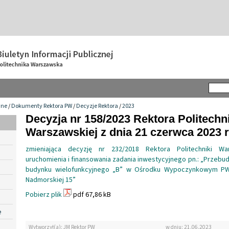
wne
/
Dokumenty Rektora PW
/
Decyzje Rektora
/
2023
Decyzja nr 158/2023 Rektora Politechn
Warszawskiej z dnia 21 czerwca 2023 r
zmieniająca decyzję nr 232/2018 Rektora Politechniki W
uruchomienia i finansowania zadania inwestycyjnego pn.: „Przeb
budynku wielofunkcyjnego „B” w Ośrodku Wypoczynkowym PW 
Nadmorskiej 15”
Pobierz plik
pdf 67,86 kB
e
Wytworzył(a): JM Rektor PW
w dniu: 21.06.2023