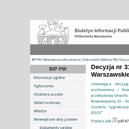
BIP PW
/
Wewnętrzne akty prawne
/
Dokumenty Rektora PW
/
Decyzj
Decyzja nr 3
BIP PW
Warszawskiej
Informacje ogólne
zmieniająca decyzj
Ogłoszenia
uruchomienia i fin
Struktura uczelni
przebudową Gmachu In
Nowowiejskiej 20 – do
Skład osobowy
Systemu Sygnalizac
Władze
(DSO)”
Wewnętrzne akty prawne
Pobierz plik
pdf 67
Dokumenty ogólne