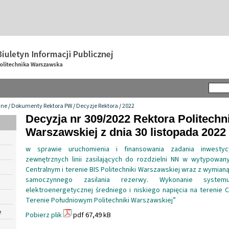
wne
/
Dokumenty Rektora PW
/
Decyzje Rektora
/
2022
Decyzja nr 309/2022 Rektora Politechn
Warszawskiej z dnia 30 listopada 2022 
w sprawie uruchomienia i finansowania zadania inwestyc
zewnętrznych linii zasilających do rozdzielni NN w wytypowan
Centralnym i terenie BIS Politechniki Warszawskiej wraz z wymi
samoczynnego zasilania rezerwy. Wykonanie systemu
elektroenergetycznej średniego i niskiego napięcia na terenie C
Terenie Południowym Politechniki Warszawskiej”
e
Pobierz plik
pdf 67,49 kB