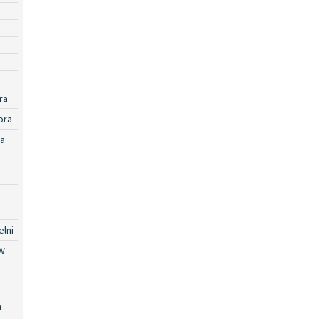
ra
ora
ra
lni
W
a