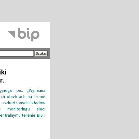
iki
r.
yjnego pn.: „Wymiana
ych obiektach na trenie
aną uszkodzonych układów
 monitoringu sieci
entralnym, terenie BIS i