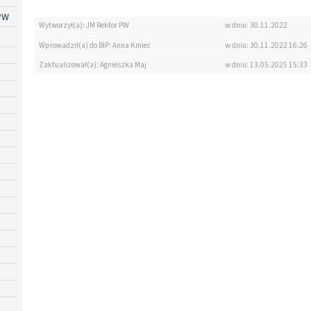
PW
Wytworzył(a): JM Rektor PW
w dniu: 30.11.2022
Wprowadził(a) do BIP: Anna Kmieć
w dniu: 30.11.2022 16:26
Zaktualizował(a): Agnieszka Maj
w dniu: 13.05.2025 15:33