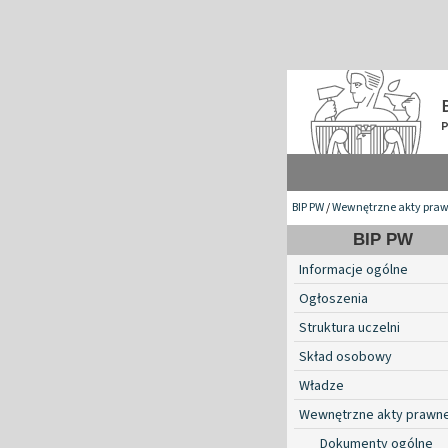
BIP PW
/
Wewnętrzne akty pra
BIP PW
Informacje ogólne
Ogłoszenia
Struktura uczelni
Skład osobowy
Władze
Wewnętrzne akty prawn
Dokumenty ogólne