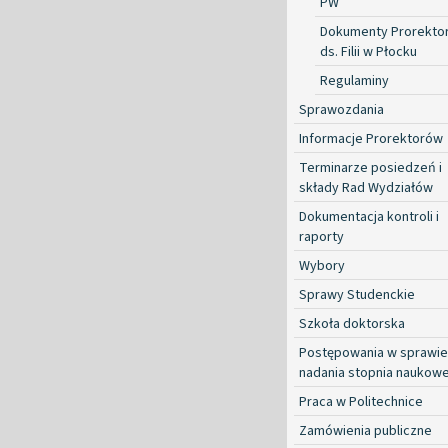
PW
Dokumenty Prorekto
ds. Filii w Płocku
Regulaminy
Sprawozdania
Informacje Prorektorów
Terminarze posiedzeń i
składy Rad Wydziałów
Dokumentacja kontroli i
raporty
Wybory
Sprawy Studenckie
Szkoła doktorska
Postępowania w sprawie
nadania stopnia naukow
Praca w Politechnice
Zamówienia publiczne