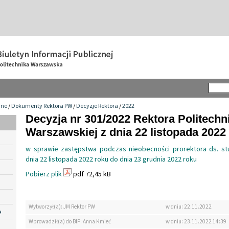
wne
/
Dokumenty Rektora PW
/
Decyzje Rektora
/
2022
Decyzja nr 301/2022 Rektora Politechn
Warszawskiej z dnia 22 listopada 2022 
w sprawie zastępstwa podczas nieobecności prorektora ds. st
dnia 22 listopada 2022 roku do dnia 23 grudnia 2022 roku
Pobierz plik
pdf 72,45 kB
Wytworzył(a): JM Rektor PW
w dniu: 22.11.2022
e
Wprowadził(a) do BIP: Anna Kmieć
w dniu: 23.11.2022 14:39