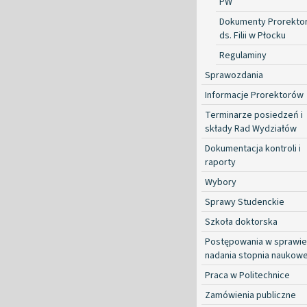
PW
Dokumenty Prorekto
ds. Filii w Płocku
Regulaminy
Sprawozdania
Informacje Prorektorów
Terminarze posiedzeń i
składy Rad Wydziałów
Dokumentacja kontroli i
raporty
Wybory
Sprawy Studenckie
Szkoła doktorska
Postępowania w sprawie
nadania stopnia naukow
Praca w Politechnice
Zamówienia publiczne