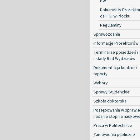
PW
Dokumenty Prorekto
ds. Filii w Płocku
Regulaminy
Sprawozdania
Informacje Prorektorów
Terminarze posiedzeń i
składy Rad Wydziałów
Dokumentacja kontroli i
raporty
Wybory
Sprawy Studenckie
Szkoła doktorska
Postępowania w sprawie
nadania stopnia naukow
Praca w Politechnice
Zamówienia publiczne