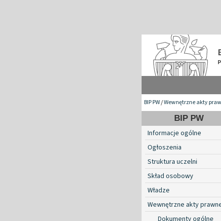
BIP PW
/
Wewnętrzne akty pra
BIP PW
Informacje ogólne
Ogłoszenia
Struktura uczelni
Skład osobowy
Władze
Wewnętrzne akty prawn
Dokumenty ogólne