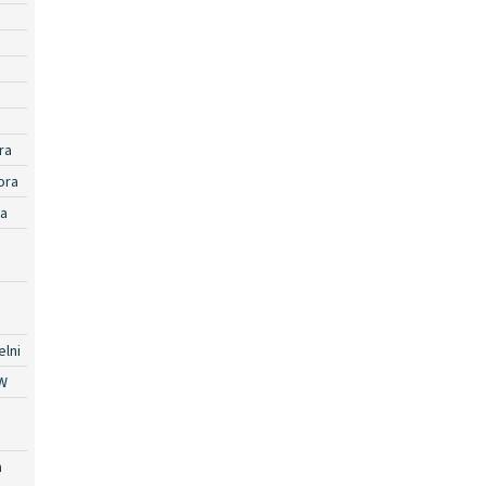
ra
ora
ra
lni
W
a