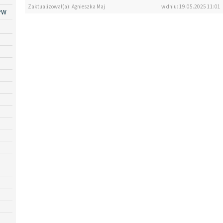
Zaktualizował(a): Agnieszka Maj
w dniu: 19.05.2025 11:01
PW