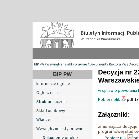
BIP PW
/
Wewnętrzne akty prawne
/
Dokumenty Rektora PW
/
Decyzj
Decyzja nr 2
BIP PW
Warszawskiej
Informacje ogólne
w sprawie powołania 
Ogłoszenia
Pobierz plik
pdf 13
Struktura uczelni
Skład osobowy
Załączniki:
Władze
zmieniająca decyzję
Wewnętrzne akty prawne
programowej studiów 
Dokumenty ogólne
Pobierz plik
pdf