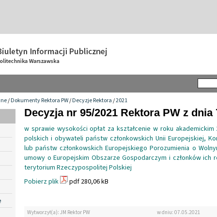
wne
/
Dokumenty Rektora PW
/
Decyzje Rektora
/
2021
Decyzja nr 95/2021 Rektora PW z dnia 
w sprawie wysokości opłat za kształcenie w roku akademickim 
polskich i obywateli państw członkowskich Unii Europejskiej, Ko
lub państw członkowskich Europejskiego Porozumienia o Wolny
umowy o Europejskim Obszarze Gospodarczym i członków ich ro
terytorium Rzeczypospolitej Polskiej
Pobierz plik
pdf 280,06 kB
e
Wytworzył(a): JM Rektor PW
w dniu: 07.05.2021