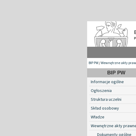
BIP PW
/
Wewnętrzne akty pra
BIP PW
Informacje ogólne
Ogłoszenia
Struktura uczelni
Skład osobowy
Władze
Wewnętrzne akty prawn
Dokumenty ogólne