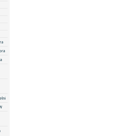
ra
ora
ra
lni
W
a