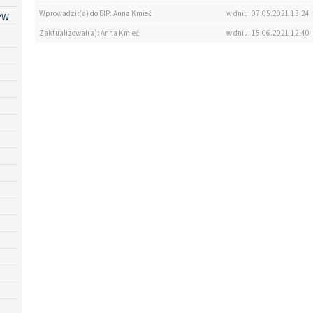
Wprowadził(a) do BIP: Anna Kmieć
w dniu: 07.05.2021 13:24
PW
Zaktualizował(a): Anna Kmieć
w dniu: 15.06.2021 12:40