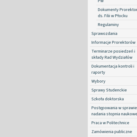
PW
Dokumenty Prorekto
ds. Filii w Płocku
Regulaminy
Sprawozdania
Informacje Prorektorów
Terminarze posiedzeń i
składy Rad Wydziałów
Dokumentacja kontroli i
raporty
Wybory
Sprawy Studenckie
Szkoła doktorska
Postępowania w sprawie
nadania stopnia naukow
Praca w Politechnice
Zamówienia publiczne