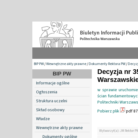
BIP PW
/
Wewnętrzne akty prawne
/
Dokumenty Rektora PW
/
Decyzj
Decyzja nr 3
BIP PW
Warszawskiej
Informacje ogólne
w sprawie uruchomien
Ogłoszenia
ścian fundamentowyc
Struktura uczelni
Politechniki Warszaws
Skład osobowy
Pobierz plik
pdf 87
Władze
Wewnętrzne akty prawne
Wytworzył(a): JM Rektor P
Dokumenty ogólne