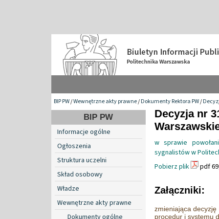
BIP PW
/
Wewnętrzne akty prawne
/
Dokumenty Rektora PW
/
Decyzj
Decyzja nr 3
BIP PW
Warszawskiej
Informacje ogólne
w sprawie powołani
Ogłoszenia
sygnalistów w Polite
Struktura uczelni
Pobierz plik
pdf 69
Skład osobowy
Władze
Załączniki:
Wewnętrzne akty prawne
zmieniająca decyzję
Dokumenty ogólne
procedur i systemu d