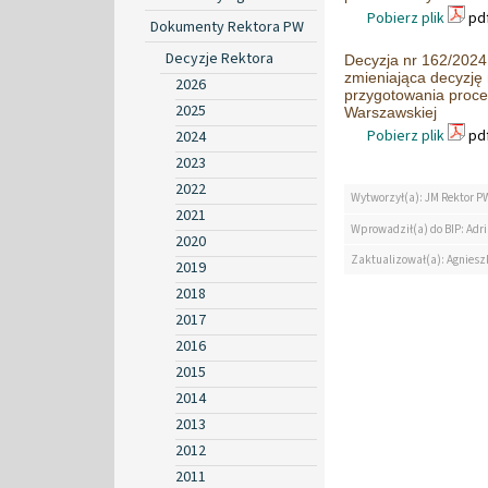
Pobierz plik
pdf
Dokumenty Rektora PW
Decyzje Rektora
Decyzja nr 162/2024 
zmieniająca decyzję
2026
przygotowania proced
2025
Warszawskiej
Pobierz plik
pdf
2024
2023
2022
Wytworzył(a): JM Rektor P
2021
Wprowadził(a) do BIP: Ad
2020
Zaktualizował(a): Agniesz
2019
2018
2017
2016
2015
2014
2013
2012
2011