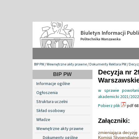
BIP PW
/
Wewnętrzne akty prawne
/
Dokumenty Rektora PW
/
Decyzj
Decyzja nr 2
BIP PW
Warszawskiej
Informacje ogólne
w sprawie powołani
Ogłoszenia
akademicki 2021/2022
Struktura uczelni
Pobierz plik
pdf 68
Skład osobowy
Władze
Załączniki:
Wewnętrzne akty prawne
zmieniająca decyzję
Dokumenty ogólne
Komisji Stypendialn