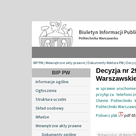
BIP PW
/
Wewnętrzne akty prawne
/
Dokumenty Rektora PW
/
Decyzj
Decyzja nr 2
BIP PW
Warszawskiej
Informacje ogólne
w sprawie uruchomien
Ogłoszenia
przyłącza telefoni
Struktura uczelni
Chemii Politechniki
Politechniki Warszaws
Skład osobowy
Pobierz plik
pdf 65
Władze
Wewnętrzne akty prawne
Dokumenty ogólne
Wytworzył(a): JM Rektor P