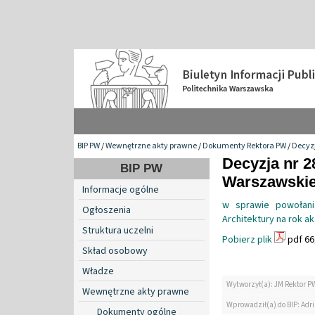
BIP PW
/
Wewnętrzne akty prawne
/
Dokumenty Rektora PW
/
Decyzj
Decyzja nr 2
BIP PW
Warszawskiej
Informacje ogólne
w sprawie powołani
Ogłoszenia
Architektury na rok a
Struktura uczelni
Pobierz plik
pdf 66
Skład osobowy
Władze
Wytworzył(a): JM Rektor P
Wewnętrzne akty prawne
Wprowadził(a) do BIP: Ad
Dokumenty ogólne