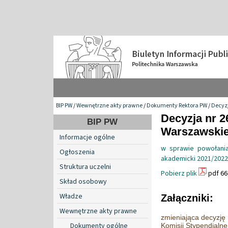
BIP PW
/
Wewnętrzne akty prawne
/
Dokumenty Rektora PW
/
Decyzj
Decyzja nr 2
BIP PW
Warszawskiej
Informacje ogólne
w sprawie powołania
Ogłoszenia
akademicki 2021/2022
Struktura uczelni
Pobierz plik
pdf 66
Skład osobowy
Władze
Załączniki:
Wewnętrzne akty prawne
zmieniająca decyzję
Dokumenty ogólne
Komisji Stypendialn