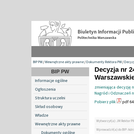
BIP PW
/
Wewnętrzne akty prawne
/
Dokumenty Rektora PW
/
Decyzj
Decyzja nr 2
BIP PW
Warszawskiej
Informacje ogólne
zmieniająca decyzję 
Ogłoszenia
Nagród i Odznaczeń n
Struktura uczelni
Pobierz plik
pdf 64
Skład osobowy
Władze
Wytworzył(a): JM Rektor P
Wewnętrzne akty prawne
Wprowadził(a) do BIP: Ad
Dokumenty ogólne