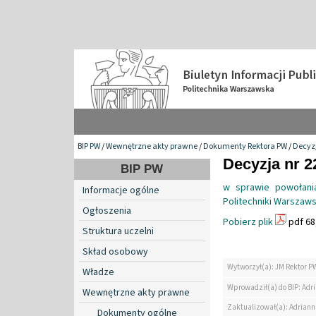
BIP PW
/
Wewnętrzne akty prawne
/
Dokumenty Rektora PW
/
Decyzj
Decyzja nr 2
BIP PW
w sprawie powołania
Informacje ogólne
Politechniki Warszawsk
Ogłoszenia
Pobierz plik
pdf 68
Struktura uczelni
Skład osobowy
Wytworzył(a): JM Rektor P
Władze
Wprowadził(a) do BIP: Ad
Wewnętrzne akty prawne
Zaktualizował(a): Adrian
Dokumenty ogólne