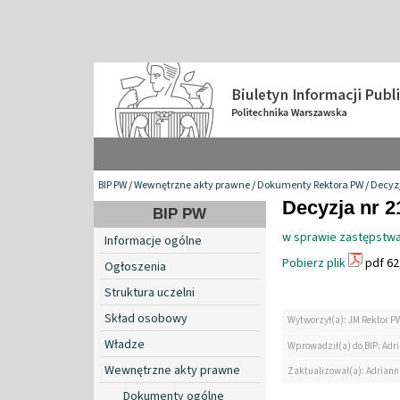
BIP PW
/
Wewnętrzne akty prawne
/
Dokumenty Rektora PW
/
Decyzj
Decyzja nr 2
BIP PW
w sprawie zastępstwa
Informacje ogólne
Pobierz plik
pdf 62
Ogłoszenia
Struktura uczelni
Skład osobowy
Wytworzył(a): JM Rektor P
Władze
Wprowadził(a) do BIP: Ad
Wewnętrzne akty prawne
Zaktualizował(a): Adrian
Dokumenty ogólne