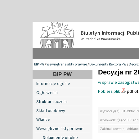
BIP PW
/
Wewnętrzne akty prawne
/
Dokumenty Rektora PW
/
Decyzj
Decyzja nr 2
BIP PW
w sprawie zastępstwa
Informacje ogólne
Pobierz plik
pdf 61
Ogłoszenia
Struktura uczelni
Skład osobowy
Wytworzył(a): JM Rektor P
Władze
Wprowadził(a) do BIP: Ad
Wewnętrzne akty prawne
Zaktualizował(a): Adrian
Dokumenty ogólne