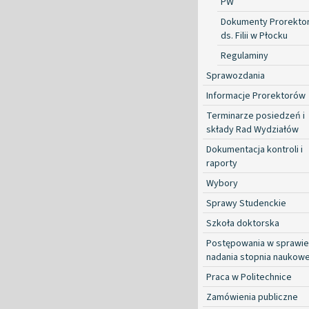
PW
Dokumenty Prorekto
ds. Filii w Płocku
Regulaminy
Sprawozdania
Informacje Prorektorów
Terminarze posiedzeń i
składy Rad Wydziałów
Dokumentacja kontroli i
raporty
Wybory
Sprawy Studenckie
Szkoła doktorska
Postępowania w sprawie
nadania stopnia naukow
Praca w Politechnice
Zamówienia publiczne