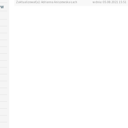
Zaktualizował(a): Adrianna Aniszewska Łach
w dniu: 05.08.2021 15:51
PW