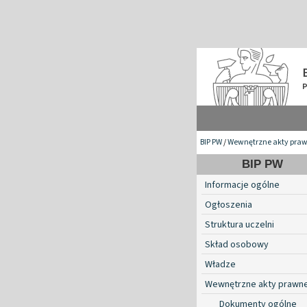
BIP PW
/
Wewnętrzne akty pra
BIP PW
Informacje ogólne
Ogłoszenia
Struktura uczelni
Skład osobowy
Władze
Wewnętrzne akty prawn
Dokumenty ogólne