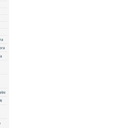
ra
ora
ra
lni
W
a