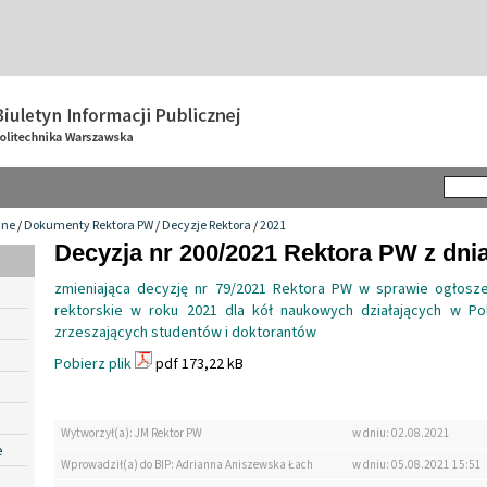
wne
/
Dokumenty Rektora PW
/
Decyzje Rektora
/
2021
Decyzja nr 200/2021 Rektora PW z dnia
zmieniająca decyzję nr 79/2021 Rektora PW w sprawie ogłosze
rektorskie w roku 2021 dla kół naukowych działających w Pol
zrzeszających studentów i doktorantów
Pobierz plik
pdf 173,22 kB
Wytworzył(a): JM Rektor PW
w dniu: 02.08.2021
e
Wprowadził(a) do BIP: Adrianna Aniszewska Łach
w dniu: 05.08.2021 15:51