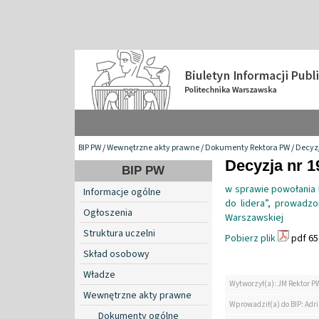
BIP PW
/
Wewnętrzne akty prawne
/
Dokumenty Rektora PW
/
Decyzj
Decyzja nr 1
BIP PW
w sprawie powołania
Informacje ogólne
do lidera”, prowadzo
Ogłoszenia
Warszawskiej
Struktura uczelni
Pobierz plik
pdf 65
Skład osobowy
Władze
Wytworzył(a): JM Rektor P
Wewnętrzne akty prawne
Wprowadził(a) do BIP: Ad
Dokumenty ogólne