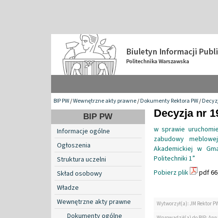
BIP PW
/
Wewnętrzne akty prawne
/
Dokumenty Rektora PW
/
Decyzj
Decyzja nr 1
BIP PW
w sprawie uruchomien
Informacje ogólne
zabudowy meblowej
Ogłoszenia
Akademickiej w Gma
Politechniki 1”
Struktura uczelni
Pobierz plik
pdf 66
Skład osobowy
Władze
Wewnętrzne akty prawne
Wytworzył(a): JM Rektor P
Dokumenty ogólne
Wprowadził(a) do BIP: Ann