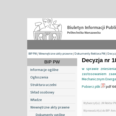
BIP PW
/
Wewnętrzne akty prawne
/
Dokumenty Rektora PW
/
Decyzj
Decyzja nr 1
BIP PW
w sprawie zniesien
Informacje ogólne
zastosowaniem zaaw
Ogłoszenia
Mechanicznym Energety
Struktura uczelni
Pobierz plik
pdf 64
Skład osobowy
Władze
Wytworzył(a): JM Rektor P
Wewnętrzne akty prawne
Wprowadził(a) do BIP: Ann
Dokumenty ogólne