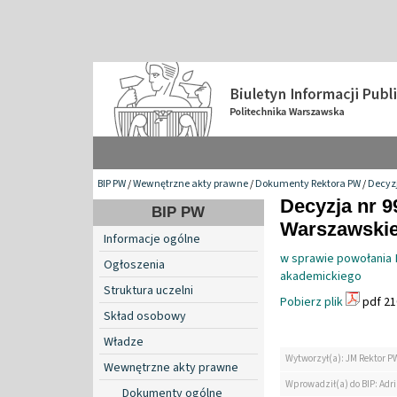
BIP PW
/
Wewnętrzne akty prawne
/
Dokumenty Rektora PW
/
Decyzj
Decyzja nr 9
BIP PW
Warszawskiej
Informacje ogólne
w sprawie powołania 
Ogłoszenia
akademickiego
Struktura uczelni
Pobierz plik
pdf 21
Skład osobowy
Władze
Wytworzył(a): JM Rektor P
Wewnętrzne akty prawne
Wprowadził(a) do BIP: Ad
Dokumenty ogólne