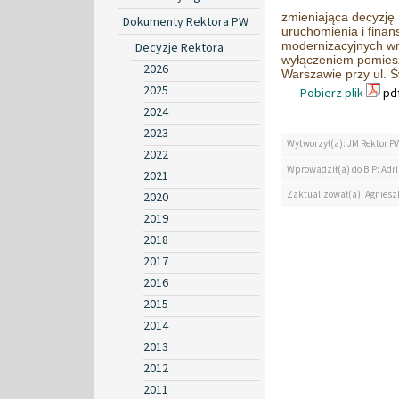
zmieniająca decyzję 
Dokumenty Rektora PW
uruchomienia i fina
modernizacyjnych wr
Decyzje Rektora
wyłączeniem pomiesz
2026
Warszawie przy ul. Ś
2025
Pobierz plik
pdf
2024
2023
Wytworzył(a): JM Rektor P
2022
Wprowadził(a) do BIP: Ad
2021
Zaktualizował(a): Agniesz
2020
2019
2018
2017
2016
2015
2014
2013
2012
2011