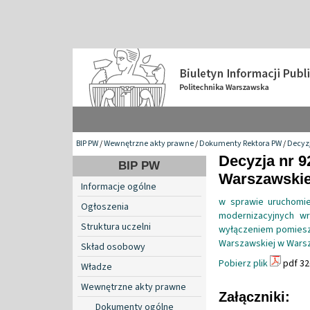
BIP PW
/
Wewnętrzne akty prawne
/
Dokumenty Rektora PW
/
Decyzj
Decyzja nr 9
BIP PW
Warszawskiej
Informacje ogólne
w sprawie uruchomie
Ogłoszenia
modernizacyjnych wr
Struktura uczelni
wyłączeniem pomieszc
Warszawskiej w Warsza
Skład osobowy
Pobierz plik
pdf 32
Władze
Wewnętrzne akty prawne
Załączniki:
Dokumenty ogólne