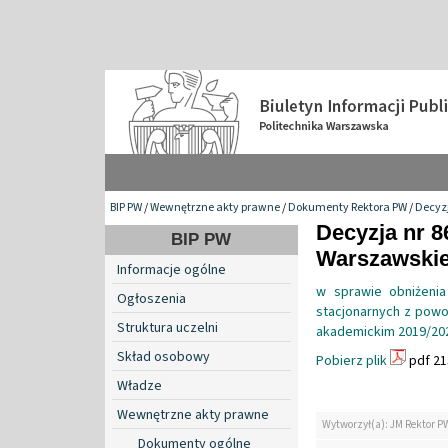
BIP PW
/
Wewnętrzne akty prawne
/
Dokumenty Rektora PW
/
Decyzj
Decyzja nr 8
BIP PW
Warszawskiej
Informacje ogólne
w sprawie obniżenia
Ogłoszenia
stacjonarnych z pow
Struktura uczelni
akademickim 2019/20
Skład osobowy
Pobierz plik
pdf 21
Władze
Wewnętrzne akty prawne
Wytworzył(a): JM Rektor P
Dokumenty ogólne