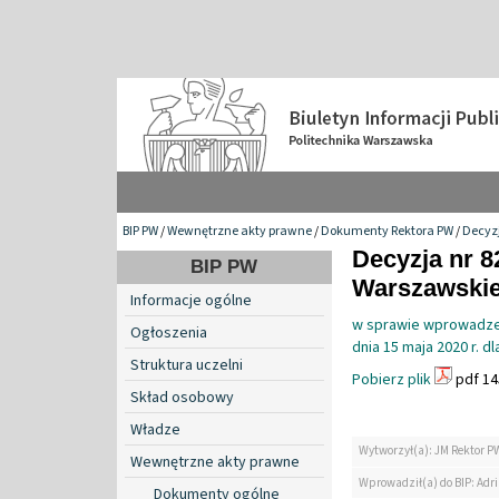
BIP PW
/
Wewnętrzne akty prawne
/
Dokumenty Rektora PW
/
Decyzj
Decyzja nr 8
BIP PW
Warszawskiej
Informacje ogólne
w sprawie wprowadzen
Ogłoszenia
dnia 15 maja 2020 r. 
Struktura uczelni
Pobierz plik
pdf 14
Skład osobowy
Władze
Wytworzył(a): JM Rektor P
Wewnętrzne akty prawne
Wprowadził(a) do BIP: Ad
Dokumenty ogólne