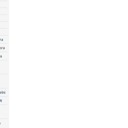
ra
ora
ra
lni
W
a