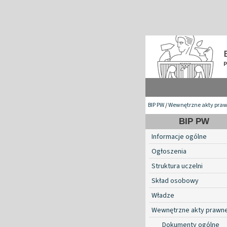
BIP PW
/
Wewnętrzne akty pra
BIP PW
Informacje ogólne
Ogłoszenia
Struktura uczelni
Skład osobowy
Władze
Wewnętrzne akty prawn
Dokumenty ogólne