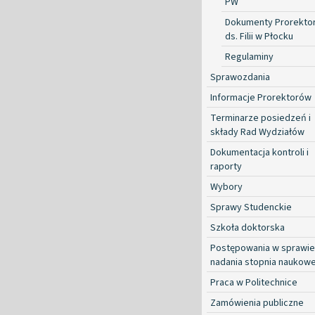
PW
Dokumenty Prorekto
ds. Filii w Płocku
Regulaminy
Sprawozdania
Informacje Prorektorów
Terminarze posiedzeń i
składy Rad Wydziałów
Dokumentacja kontroli i
raporty
Wybory
Sprawy Studenckie
Szkoła doktorska
Postępowania w sprawie
nadania stopnia naukow
Praca w Politechnice
Zamówienia publiczne