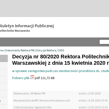
wne
/
Dokumenty Rektora PW
/
Decyzje Rektora
/
2020
Decyzja nr 80/2020 Rektora Politechnik
Warszawskiej z dnia 15 kwietnia 2020 r
w sprawie zastępstwa podczas nieobecności prorektora ds. stud
Pobierz plik
pdf 111,71 kB
Wytworzył(a): JM Rektor PW
w dniu: 15.04.2020
e
Wprowadził(a) do BIP: Adrianna Aniszewska Łach
w dniu: 15.04.2020 15:45
Zaktualizował(a): Agnieszka Maj
w dniu: 13.05.2025 13:19