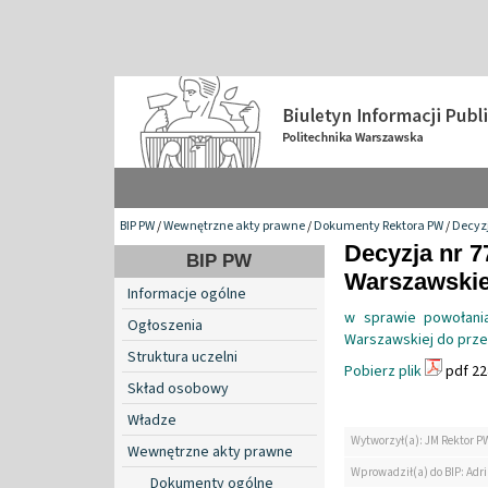
BIP PW
/
Wewnętrzne akty prawne
/
Dokumenty Rektora PW
/
Decyzj
Decyzja nr 7
BIP PW
Warszawskiej
Informacje ogólne
w sprawie powołania
Ogłoszenia
Warszawskiej do prz
Struktura uczelni
Pobierz plik
pdf 22
Skład osobowy
Władze
Wytworzył(a): JM Rektor P
Wewnętrzne akty prawne
Wprowadził(a) do BIP: Ad
Dokumenty ogólne