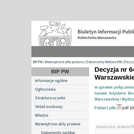
BIP PW
/
Wewnętrzne akty prawne
/
Dokumenty Rektora PW
/
Decyzj
Decyzja nr 6
BIP PW
Warszawskiej
Informacje ogólne
w sprawie połączenia
Ogłoszenia
nazwie Inżynieria B
Struktura uczelni
Warszawskiej i Wydzia
Skład osobowy
Pobierz plik
pdf 20
Władze
Wewnętrzne akty prawne
Wytworzył(a): JM Rektor P
Dokumenty ogólne