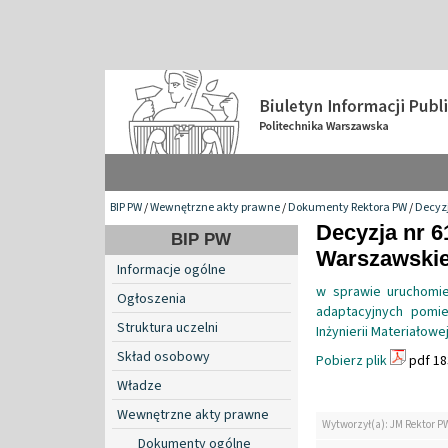
BIP PW
/
Wewnętrzne akty prawne
/
Dokumenty Rektora PW
/
Decyzj
Decyzja nr 6
BIP PW
Warszawskiej
Informacje ogólne
w sprawie uruchomie
Ogłoszenia
adaptacyjnych pomi
Struktura uczelni
Inżynierii Materiałowe
Skład osobowy
Pobierz plik
pdf 18
Władze
Wewnętrzne akty prawne
Wytworzył(a): JM Rektor P
Dokumenty ogólne