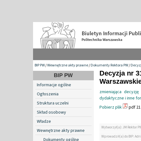
BIP PW
/
Wewnętrzne akty prawne
/
Dokumenty Rektora PW
/
Decyzj
Decyzja nr 3
BIP PW
Warszawskiej
Informacje ogólne
zmieniająca decyzj
Ogłoszenia
dydaktyczne i inne f
Struktura uczelni
Pobierz plik
pdf 21
Skład osobowy
Władze
Wytworzył(a): JM Rektor P
Wewnętrzne akty prawne
Wprowadził(a) do BIP: Ad
Dokumenty ogólne