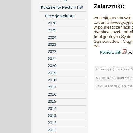
Załączniki:
Dokumenty Rektora PW
Decyzje Rektora
zmieniająca decyzję
zadania inwestycyj
2026
w pomieszczeniach 
2025
dydaktycznych, admi
Inteligentnych Sys
2024
Samochodów i Ciągni
2023
84”
2022
Pobierz plik
pdf
2021
2020
Wytworzył(a): JM Rektor P
2019
Wprowadził(a) do BIP: Ad
2018
Zaktualizował(a): Agniesz
2017
2016
2015
2014
2013
2012
2011