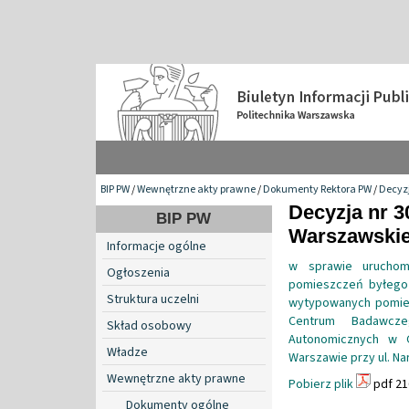
BIP PW
/
Wewnętrzne akty prawne
/
Dokumenty Rektora PW
/
Decyzj
Decyzja nr 3
BIP PW
Warszawskiej
Informacje ogólne
w sprawie uruchomi
Ogłoszenia
pomieszczeń byłego
Struktura uczelni
wytypowanych pomies
Centrum Badawcze
Skład osobowy
Autonomicznych w 
Władze
Warszawie przy ul. Na
Wewnętrzne akty prawne
Pobierz plik
pdf 21
Dokumenty ogólne