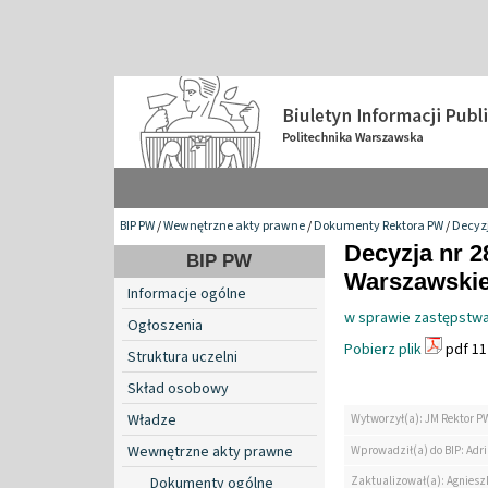
BIP PW
/
Wewnętrzne akty prawne
/
Dokumenty Rektora PW
/
Decyzj
Decyzja nr 2
BIP PW
Warszawskiej
Informacje ogólne
w sprawie zastępstwa
Ogłoszenia
Pobierz plik
pdf 11
Struktura uczelni
Skład osobowy
Władze
Wytworzył(a): JM Rektor P
Wewnętrzne akty prawne
Wprowadził(a) do BIP: Ad
Zaktualizował(a): Agniesz
Dokumenty ogólne