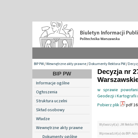
BIP PW
/
Wewnętrzne akty prawne
/
Dokumenty Rektora PW
/
Decyzj
Decyzja nr 2
BIP PW
Warszawskiej
Informacje ogólne
w sprawie powołani
Ogłoszenia
Geodezji i Kartografi
Struktura uczelni
Pobierz plik
pdf 16
Skład osobowy
Władze
Wytworzył(a): JM Rektor P
Wewnętrzne akty prawne
Wprowadził(a) do BIP: Ad
Dokumenty ogólne