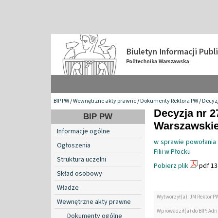
BIP PW
/
Wewnętrzne akty prawne
/
Dokumenty Rektora PW
/
Decyzj
Decyzja nr 2
BIP PW
Warszawskiej
Informacje ogólne
w sprawie powołania
Ogłoszenia
Filii w Płocku
Struktura uczelni
Pobierz plik
pdf 13
Skład osobowy
Władze
Wytworzył(a): JM Rektor P
Wewnętrzne akty prawne
Wprowadził(a) do BIP: Ad
Dokumenty ogólne