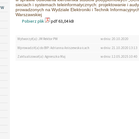
sieciach i systemach teleinformatycznych: projektowanie i aud
PW
prowadzonych na Wydziale Elektroniki i Technik Informacyjnych
Warszawskiej
Pobierz plik
pdf 63,04 kB
Wytworzył(a): JM Rektor PW
w dniu: 20.10.2020
Wprowadził(a) do BIP: Adrianna Aniszewska Łach
w dniu: 21.10.2020 13:13
Zaktualizował(a): Agnieszka Maj
w dniu: 12.05.2025 10:40