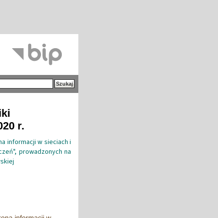
iki
20 r.
informacji w sieciach i
eczeń", prowadzonych na
skiej
ona informacji w