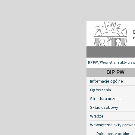
BIP PW
/
Wewnętrzne akty pra
BIP PW
Informacje ogólne
Ogłoszenia
Struktura uczelni
Skład osobowy
Władze
Wewnętrzne akty prawn
Dokumenty ogólne