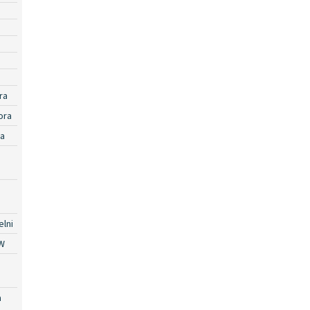
ra
ora
ra
lni
W
a