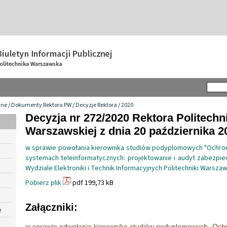
wne
/
Dokumenty Rektora PW
/
Decyzje Rektora
/
2020
Decyzja nr 272/2020 Rektora Politechn
Warszawskiej z dnia 20 października 20
w sprawie powołania kierownika studiów podyplomowych "Ochrona 
systemach teleinformatycznych: projektowanie i audyt zabezpi
Wydziale Elektroniki i Technik Informacyjnych Politechniki Warszaw
Pobierz plik
pdf 199,73 kB
Załączniki:
e
w sprawie odwołania kierownika studiów podyplomowych „Ochr