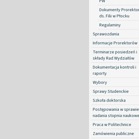
PW
Dokumenty Prorekto
ds. Filii w Płocku
Regulaminy
Sprawozdania
Informacje Prorektorów
Terminarze posiedzeń i
składy Rad Wydziałów
Dokumentacja kontroli i
raporty
Wybory
Sprawy Studenckie
Szkoła doktorska
Postępowania w sprawie
nadania stopnia naukow
Praca w Politechnice
Zamówienia publiczne