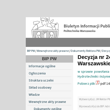
BIP PW
/
Wewnętrzne akty prawne
/
Dokumenty Rektora PW
/
Decyzj
Decyzja nr 2
BIP PW
Warszawskiej
Informacje ogólne
w sprawie powołania 
Ogłoszenia
Hydrotechniki i Inżyn
Struktura uczelni
Pobierz plik
pdf 14
Skład osobowy
Władze
Wytworzył(a): JM Rektor P
Wewnętrzne akty prawne
Wprowadził(a) do BIP: Ad
Dokumenty ogólne